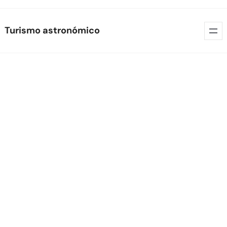
Skip
Turismo astronómico
to
content