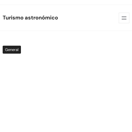
Skip
Turismo astronómico
to
content
General