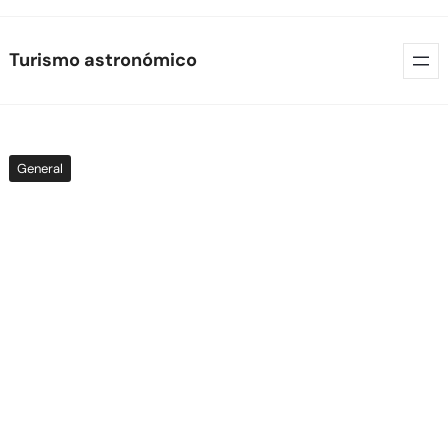
Skip
Turismo astronómico
to
content
General