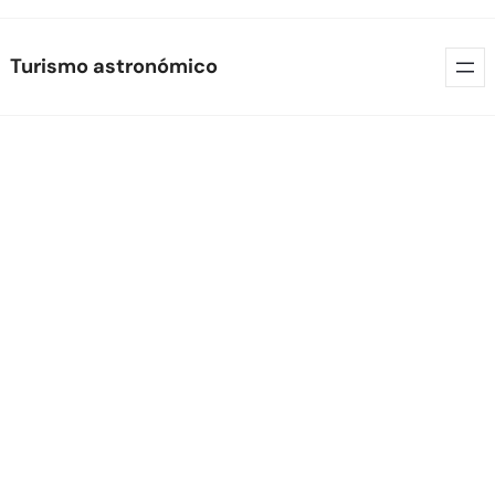
Skip
Turismo astronómico
to
content