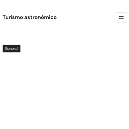
Skip
Turismo astronómico
to
content
General