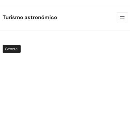
Skip
Turismo astronómico
to
content
General