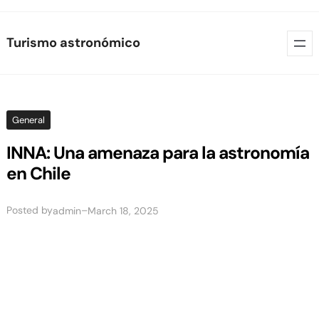
Skip
Turismo astronómico
to
content
General
INNA: Una amenaza para la astronomía
en Chile
Posted by
–
admin
March 18, 2025