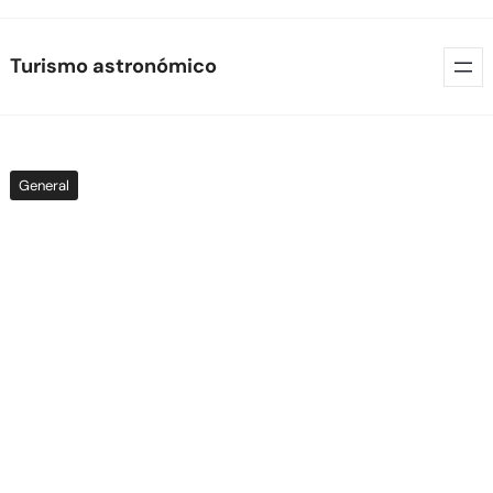
Skip
Turismo astronómico
to
content
General