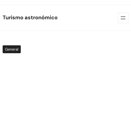
Skip
Turismo astronómico
to
content
General