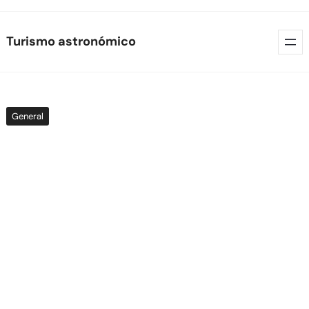
Skip
Turismo astronómico
to
content
General