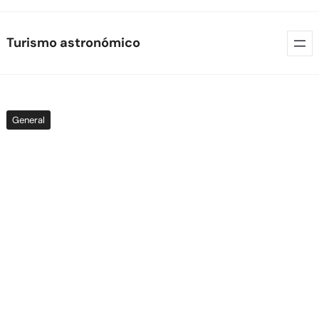
Skip
Turismo astronómico
to
content
General