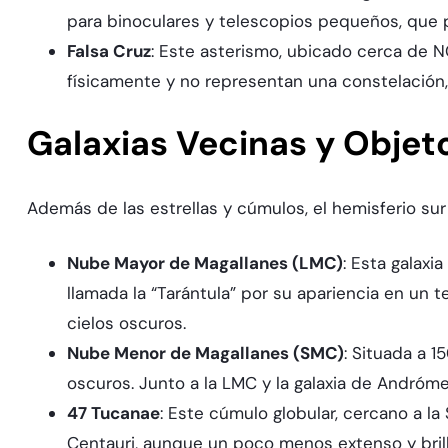
para binoculares y telescopios pequeños, que p
Falsa Cruz
: Este asterismo, ubicado cerca de N
físicamente y no representan una constelación,
Galaxias Vecinas y Objeto
Además de las estrellas y cúmulos, el hemisferio sur
Nube Mayor de Magallanes (LMC)
: Esta galax
llamada la “Tarántula” por su apariencia en un 
cielos oscuros.
Nube Menor de Magallanes (SMC)
: Situada a 1
oscuros. Junto a la LMC y la galaxia de Andrómed
47 Tucanae
: Este cúmulo globular, cercano a l
Centauri, aunque un poco menos extenso y brill