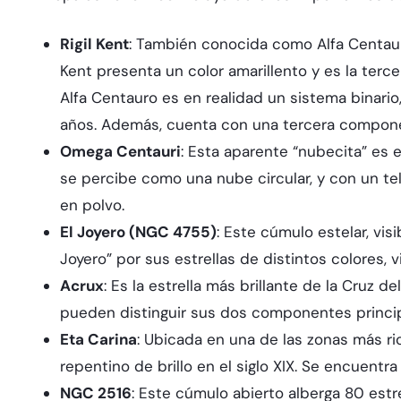
Rigil Kent
: También conocida como Alfa Centauro,
Kent presenta un color amarillento y es la terc
Alfa Centauro es en realidad un sistema binari
años. Además, cuenta con una tercera componen
Omega Centauri
: Esta aparente “nubecita” es 
se percibe como una nube circular, y con un te
en polvo.
El Joyero (NGC 4755)
: Este cúmulo estelar, vis
Joyero” por sus estrellas de distintos colores, v
Acrux
: Es la estrella más brillante de la Cruz 
pueden distinguir sus dos componentes principa
Eta Carina
: Ubicada en una de las zonas más ri
repentino de brillo en el siglo XIX. Se encuent
NGC 2516
: Este cúmulo abierto alberga 80 estr