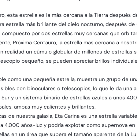
 esta estrella es la más cercana a la Tierra después del 
era estrella más brillante del cielo nocturno, después d
o, compuesto por dos estrellas muy cercanas que orbita
te, Próxima Centauro, la estrella más cercana a nosotr
en realidad un cúmulo globular de millones de estrellas s
lescopio pequeño, se pueden apreciar brillos individual
ible como una pequeña estrella, muestra un grupo de unas
isibles con binoculares o telescopios, lo que le da una a
del Sur y un sistema binario de estrellas azules a unos 4
les, ambas muy calientes y brillantes.
cas de nuestra galaxia, Eta Carina es una estrella varia
ra a 4,000 años-luz y podría explotar como supernova en 
ellas en un área que supera el tamaño aparente de la Lu