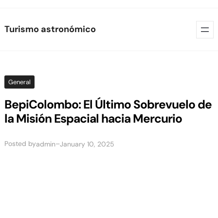
Skip
Turismo astronómico
to
content
General
BepiColombo: El Último Sobrevuelo de
la Misión Espacial hacia Mercurio
Posted by
–
admin
January 10, 2025