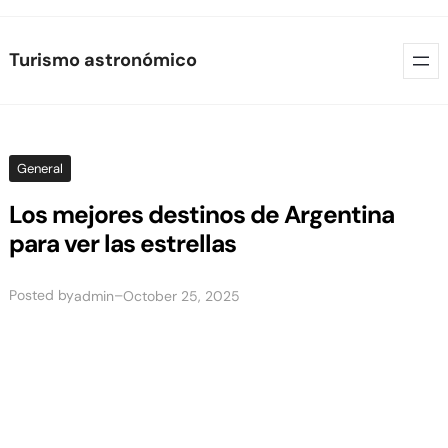
Skip
Turismo astronómico
to
content
General
Los mejores destinos de Argentina
para ver las estrellas
Posted by
–
admin
October 25, 2025