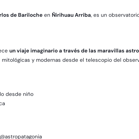
rlos de Bariloche
en
Ñirihuau Arriba
, es un observator
rece
un viaje imaginario a través de las maravillas astr
 mitológicas y modernas desde el telescopio del observa
ado desde niño
ca
@astropatagonia​