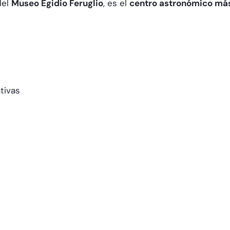
del
Museo Egidio Feruglio
, es el
centro astronómico má
tivas